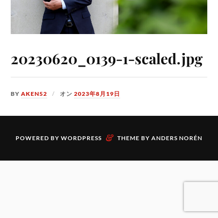
20230620_0139-1-scaled.jpg
BY
AKEN52
オン
2023年8月19日
&
POWERED BY
WORDPRESS
THEME BY
ANDERS NORÉN